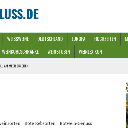
LUSS.DE
WEISSWEINE
DEUTSCHLAND
EUROPA
HOCHZEITEN
M
WEINKÜHLSCHRÄNKE
WEINSTUBEN
WEINLEXIKON
LL AM MEER ERLEBEN
REBEN UND FLUSS
 WINTERZAUBER
URCH EINEN ENERGIE-RIEGEL
HE
weinsorten
Rote Rebsorten
Rotwein-Genuss