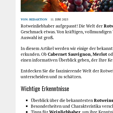
VON:
REDAKTION
11. JUNI 2025
Rotweinliebhaber aufgepasst! Die Welt der
Rot
Geschmack etwas. Von kräftigen, vollmundigen We
Auswahl ist groß.
In diesem Artikel werden wir einige der bekann
erkunden. Ob
Cabernet Sauvignon
,
Merlot
od
einen informativen Überblick geben, der Ihre K
Entdecken Sie die faszinierende Welt der Rotwe
unterscheiden und zu schätzen.
Wichtige Erkenntnisse
Überblick über die bekanntesten
Rotweins
Besonderheiten und Charakteristika vers
Tipps für
Weinliebhaber
, um ihre Kenntn