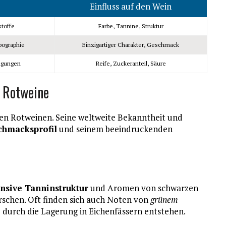
Einfluss auf den Wein
toffe
Farbe, Tannine, Struktur
pographie
Einzigartiger Charakter, Geschmack
ngungen
Reife, Zuckeranteil, Säure
r Rotweine
 den Rotweinen. Seine weltweite Bekanntheit und
chmacksprofil
und seinem beeindruckenden
ensive Tanninstruktur
und Aromen von schwarzen
rschen. Oft finden sich auch Noten von
grünem
ie durch die Lagerung in Eichenfässern entstehen.