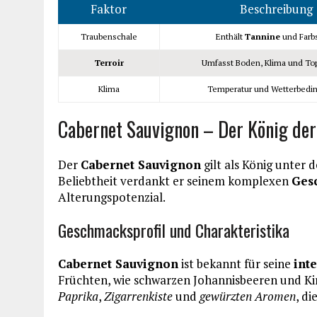
Faktor
Beschreibung
Traubenschale
Enthält
Tannine
und Farbs
Terroir
Umfasst Boden, Klima und To
Klima
Temperatur und Wetterbedi
Cabernet Sauvignon – Der König de
Der
Cabernet Sauvignon
gilt als König unter
Beliebtheit verdankt er seinem komplexen
Ges
Alterungspotenzial.
Geschmacksprofil und Charakteristika
Cabernet Sauvignon
ist bekannt für seine
int
Früchten, wie schwarzen Johannisbeeren und Ki
Paprika
,
Zigarrenkiste
und
gewürzten Aromen
, d