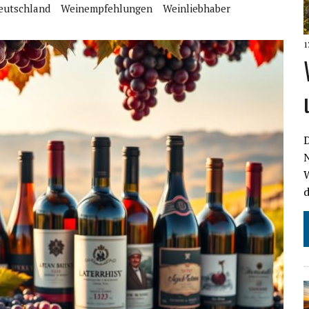
eutschland
Weinempfehlungen
Weinliebhaber
1
D
N
d