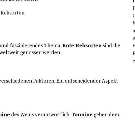
n Rebsorten
u
A
s und faszinierendes Thema.
Rote Rebsorten
sind die
 weltweit genossen werden.
P
e
verschiedenen Faktoren. Ein entscheidender Aspekt
nine
des Weins verantwortlich.
Tannine
geben dem