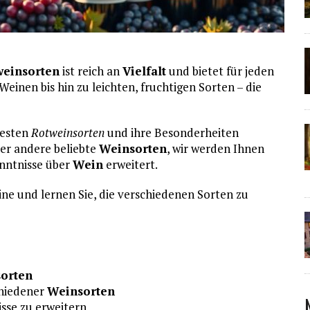
weinsorten
ist reich an
Vielfalt
und bietet für jeden
inen bis hin zu leichten, fruchtigen Sorten – die
testen
Rotweinsorten
und ihre Besonderheiten
er andere beliebte
Weinsorten
, wir werden Ihnen
enntnisse über
Wein
erweitert.
ine und lernen Sie, die verschiedenen Sorten zu
orten
chiedener
Weinsorten
isse zu erweitern