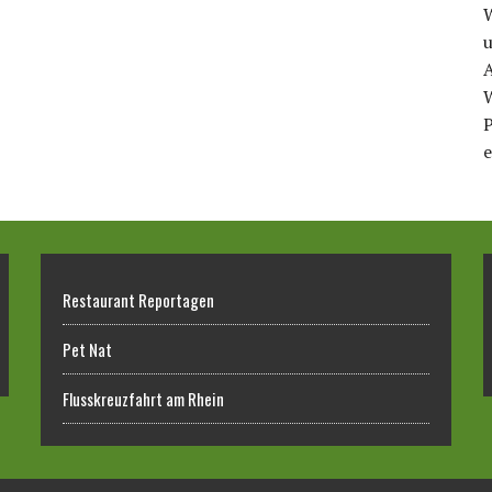
u
A
P
e
Restaurant Reportagen
Pet Nat
Flusskreuzfahrt am Rhein