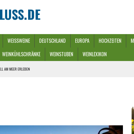
LUSS.DE
WEISSWEINE
DEUTSCHLAND
EUROPA
HOCHZEITEN
M
WEINKÜHLSCHRÄNKE
WEINSTUBEN
WEINLEXIKON
LL AM MEER ERLEBEN
REBEN UND FLUSS
 WINTERZAUBER
URCH EINEN ENERGIE-RIEGEL
HE