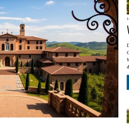
1
O
W