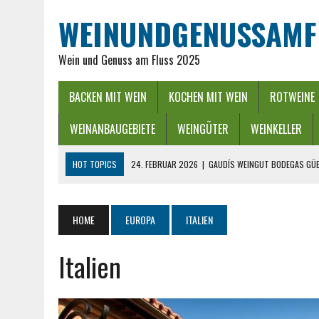
WEINUNDGENUSSAMF
Wein und Genuss am Fluss 2025
BACKEN MIT WEIN
KOCHEN MIT WEIN
ROTWEINE
WEINANBAUGEBIETE
WEINGÜTER
WEINKELLER
HOT TOPICS
24. FEBRUAR 2026
|
GAUDÍS WEINGUT BODEGAS GÜE
16. FEBRUAR 2026
|
WEINREGION RHEIN-NECKAR: GENUSS ZWISCHEN 
13. DEZEMBER 2025
|
ADVENTSZEIT IM RHEINGAU – LICHTER, WEIN &
HOME
EUROPA
ITALIEN
25. SEPTEMBER 2025
|
POWER BEI DER WEINLESE EINFACH ZWISCHEND
Italien
26. APRIL 2026
|
HYGIENISCHE PUMPEN IN DER LEBENSMITTELBRANC