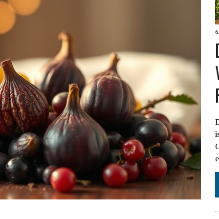
6
i
G