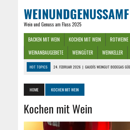
WEINUNDGENUSSAMF
Wein und Genuss am Fluss 2025
BACKEN MIT WEIN
KOCHEN MIT WEIN
ROTWEINE
WEINANBAUGEBIETE
WEINGÜTER
WEINKELLER
HOT TOPICS
24. FEBRUAR 2026
|
GAUDÍS WEINGUT BODEGAS GÜE
16. FEBRUAR 2026
|
WEINREGION RHEIN-NECKAR: GENUSS ZWISCHEN 
13. DEZEMBER 2025
|
ADVENTSZEIT IM RHEINGAU – LICHTER, WEIN &
HOME
KOCHEN MIT WEIN
25. SEPTEMBER 2025
|
POWER BEI DER WEINLESE EINFACH ZWISCHEND
Kochen mit Wein
26. APRIL 2026
|
HYGIENISCHE PUMPEN IN DER LEBENSMITTELBRANC