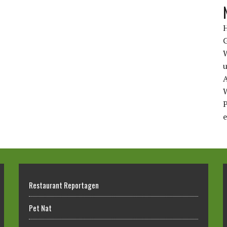
u
A
P
e
Restaurant Reportagen
Pet Nat