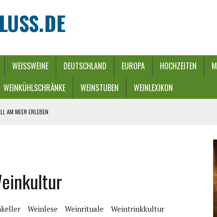
LUSS.DE
WEISSWEINE
DEUTSCHLAND
EUROPA
HOCHZEITEN
M
WEINKÜHLSCHRÄNKE
WEINSTUBEN
WEINLEXIKON
LL AM MEER ERLEBEN
REBEN UND FLUSS
 WINTERZAUBER
URCH EINEN ENERGIE-RIEGEL
einkultur
HE
keller
Weinlese
Weinrituale
Weintrinkkultur