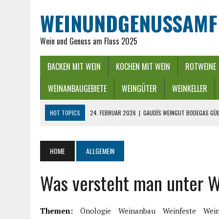
WEINUNDGENUSSAMF
Wein und Genuss am Fluss 2025
BACKEN MIT WEIN
KOCHEN MIT WEIN
ROTWEINE
WEINANBAUGEBIETE
WEINGÜTER
WEINKELLER
HOT TOPICS
24. FEBRUAR 2026
|
GAUDÍS WEINGUT BODEGAS GÜE
16. FEBRUAR 2026
|
WEINREGION RHEIN-NECKAR: GENUSS ZWISCHEN 
13. DEZEMBER 2025
|
ADVENTSZEIT IM RHEINGAU – LICHTER, WEIN &
HOME
ALLGEMEIN
25. SEPTEMBER 2025
|
POWER BEI DER WEINLESE EINFACH ZWISCHEND
Was versteht man unter W
26. APRIL 2026
|
HYGIENISCHE PUMPEN IN DER LEBENSMITTELBRANC
Themen:
Önologie
Weinanbau
Weinfeste
Wein