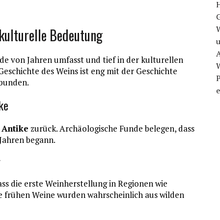
kulturelle Bedeutung
u
A
de von Jahren umfasst und tief in der kulturellen
Geschichte des Weins ist eng mit der Geschichte
P
rbunden.
e
ke
e
Antike
zurück. Archäologische Funde belegen, dass
 Jahren begann.
g
s die erste Weinherstellung in Regionen wie
e frühen Weine wurden wahrscheinlich aus wilden