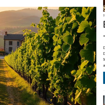
2
D
D