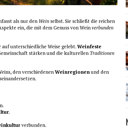
mfasst als nur den
Wein
selbst. Sie schließt die reichen
Aspekte ein, die mit dem Genuss von Wein
verbunden
r
auf unterschiedliche Weise gelebt.
Weinfeste
e Gemeinschaft stärken und die kulturellen
Traditionen
 Weins, den verschiedenen
Weinregionen
und den
seinandersetzen.
n.
ltur
.
inkultur
verbunden.