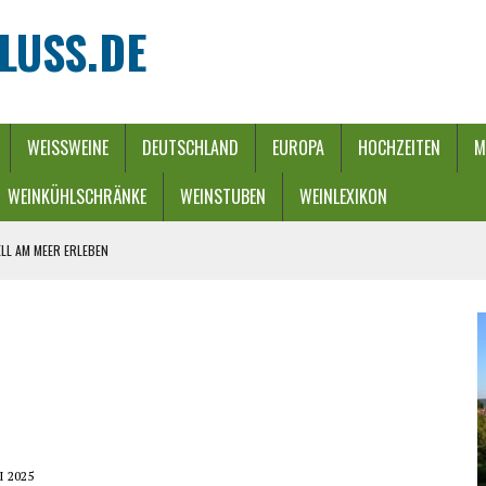
LUSS.DE
WEISSWEINE
DEUTSCHLAND
EUROPA
HOCHZEITEN
M
WEINKÜHLSCHRÄNKE
WEINSTUBEN
WEINLEXIKON
LL AM MEER ERLEBEN
REBEN UND FLUSS
 WINTERZAUBER
URCH EINEN ENERGIE-RIEGEL
HE
I 2025