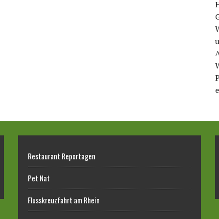
u
A
P
e
Restaurant Reportagen
Pet Nat
Flusskreuzfahrt am Rhein