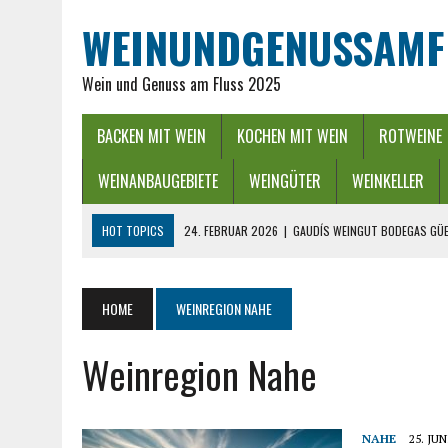
WEINUNDGENUSSAMF
Wein und Genuss am Fluss 2025
BACKEN MIT WEIN
KOCHEN MIT WEIN
ROTWEINE
WEINANBAUGEBIETE
WEINGÜTER
WEINKELLER
HOT TOPICS
24. FEBRUAR 2026
|
GAUDÍS WEINGUT BODEGAS GÜE
16. FEBRUAR 2026
|
WEINREGION RHEIN-NECKAR: GENUSS ZWISCHEN 
13. DEZEMBER 2025
|
ADVENTSZEIT IM RHEINGAU – LICHTER, WEIN &
HOME
WEINREGION NAHE
25. SEPTEMBER 2025
|
POWER BEI DER WEINLESE EINFACH ZWISCHEND
Weinregion Nahe
26. APRIL 2026
|
HYGIENISCHE PUMPEN IN DER LEBENSMITTELBRANC
NAHE
25. JUN