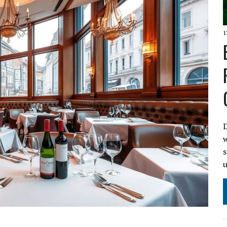
1
D
w
s