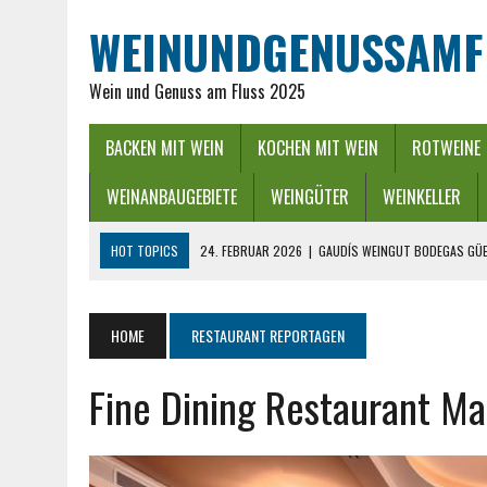
WEINUNDGENUSSAMF
Wein und Genuss am Fluss 2025
BACKEN MIT WEIN
KOCHEN MIT WEIN
ROTWEINE
WEINANBAUGEBIETE
WEINGÜTER
WEINKELLER
HOT TOPICS
24. FEBRUAR 2026
|
GAUDÍS WEINGUT BODEGAS GÜE
16. FEBRUAR 2026
|
WEINREGION RHEIN-NECKAR: GENUSS ZWISCHEN 
13. DEZEMBER 2025
|
ADVENTSZEIT IM RHEINGAU – LICHTER, WEIN &
HOME
RESTAURANT REPORTAGEN
25. SEPTEMBER 2025
|
POWER BEI DER WEINLESE EINFACH ZWISCHEND
Fine Dining Restaurant Ma
26. APRIL 2026
|
HYGIENISCHE PUMPEN IN DER LEBENSMITTELBRANC