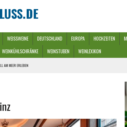
LUSS.DE
WEISSWEINE
DEUTSCHLAND
EUROPA
HOCHZEITEN
M
WEINKÜHLSCHRÄNKE
WEINSTUBEN
WEINLEXIKON
LL AM MEER ERLEBEN
REBEN UND FLUSS
 WINTERZAUBER
URCH EINEN ENERGIE-RIEGEL
inz
HE