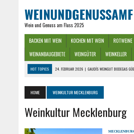
WEINUNDGENUSSAMF
Wein und Genuss am Fluss 2025
BACKEN MIT WEIN
KOCHEN MIT WEIN
ROTWEINE
WEINANBAUGEBIETE
WEINGÜTER
WEINKELLER
HOT TOPICS
24. FEBRUAR 2026
|
GAUDÍS WEINGUT BODEGAS GÜE
16. FEBRUAR 2026
|
WEINREGION RHEIN-NECKAR: GENUSS ZWISCHEN 
13. DEZEMBER 2025
|
ADVENTSZEIT IM RHEINGAU – LICHTER, WEIN &
HOME
WEINKULTUR MECKLENBURG
25. SEPTEMBER 2025
|
POWER BEI DER WEINLESE EINFACH ZWISCHEND
Weinkultur Mecklenburg
26. APRIL 2026
|
HYGIENISCHE PUMPEN IN DER LEBENSMITTELBRANC
MECKLENBUR