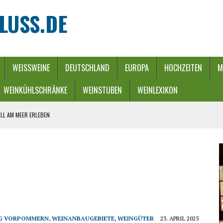
LUSS.DE
WEISSWEINE
DEUTSCHLAND
EUROPA
HOCHZEITEN
M
WEINKÜHLSCHRÄNKE
WEINSTUBEN
WEINLEXIKON
LL AM MEER ERLEBEN
REBEN UND FLUSS
 WINTERZAUBER
URCH EINEN ENERGIE-RIEGEL
HE
G VORPOMMERN
,
WEINANBAUGEBIETE
,
WEINGÜTER
23. APRIL 2025