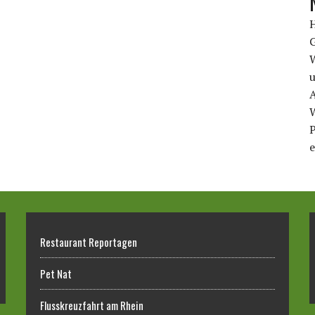
u
A
P
e
Restaurant Reportagen
Pet Nat
Flusskreuzfahrt am Rhein