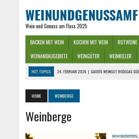
WEINUNDGENUSSAMF
Wein und Genuss am Fluss 2025
BACKEN MIT WEIN
KOCHEN MIT WEIN
ROTWEINE
WEINANBAUGEBIETE
WEINGÜTER
WEINKELLER
HOT TOPICS
24. FEBRUAR 2026
|
GAUDÍS WEINGUT BODEGAS GÜE
16. FEBRUAR 2026
|
WEINREGION RHEIN-NECKAR: GENUSS ZWISCHEN 
13. DEZEMBER 2025
|
ADVENTSZEIT IM RHEINGAU – LICHTER, WEIN &
HOME
WEINBERGE
25. SEPTEMBER 2025
|
POWER BEI DER WEINLESE EINFACH ZWISCHEND
Weinberge
26. APRIL 2026
|
HYGIENISCHE PUMPEN IN DER LEBENSMITTELBRANC
HOCHZEITEN
,