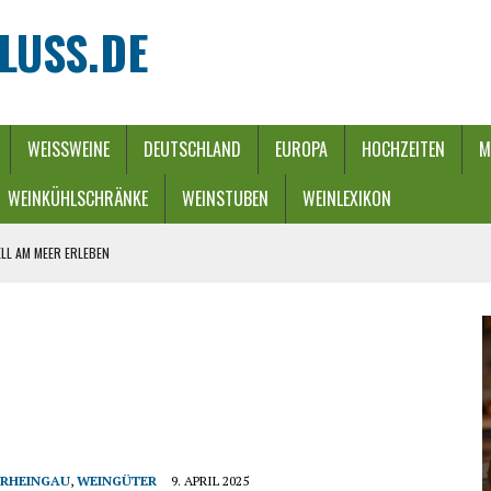
LUSS.DE
WEISSWEINE
DEUTSCHLAND
EUROPA
HOCHZEITEN
M
WEINKÜHLSCHRÄNKE
WEINSTUBEN
WEINLEXIKON
LL AM MEER ERLEBEN
REBEN UND FLUSS
 WINTERZAUBER
URCH EINEN ENERGIE-RIEGEL
HE
RHEINGAU
,
WEINGÜTER
9. APRIL 2025