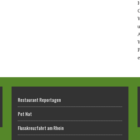
u
A
P
e
Restaurant Reportagen
Pet Nat
Flusskreuzfahrt am Rhein