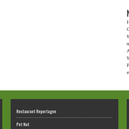
u
A
P
e
Restaurant Reportagen
Pet Nat