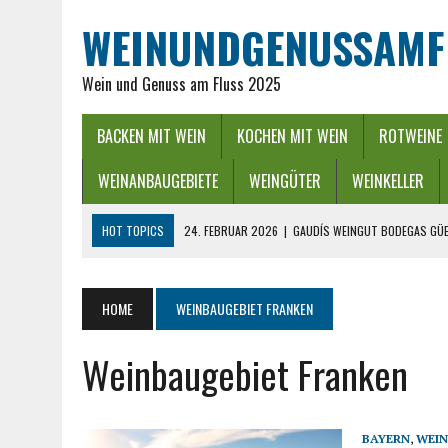
WEINUNDGENUSSAMF
Wein und Genuss am Fluss 2025
BACKEN MIT WEIN
KOCHEN MIT WEIN
ROTWEINE
WEINANBAUGEBIETE
WEINGÜTER
WEINKELLER
HOT TOPICS
24. FEBRUAR 2026
|
GAUDÍS WEINGUT BODEGAS GÜE
16. FEBRUAR 2026
|
WEINREGION RHEIN-NECKAR: GENUSS ZWISCHEN 
13. DEZEMBER 2025
|
ADVENTSZEIT IM RHEINGAU – LICHTER, WEIN &
HOME
WEINBAUGEBIET FRANKEN
25. SEPTEMBER 2025
|
POWER BEI DER WEINLESE EINFACH ZWISCHEND
Weinbaugebiet Franken
26. APRIL 2026
|
HYGIENISCHE PUMPEN IN DER LEBENSMITTELBRANC
BAYERN
,
WEIN