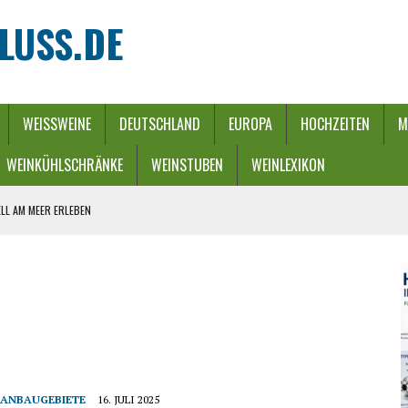
LUSS.DE
WEISSWEINE
DEUTSCHLAND
EUROPA
HOCHZEITEN
M
WEINKÜHLSCHRÄNKE
WEINSTUBEN
WEINLEXIKON
LL AM MEER ERLEBEN
REBEN UND FLUSS
 WINTERZAUBER
URCH EINEN ENERGIE-RIEGEL
HE
ANBAUGEBIETE
16. JULI 2025