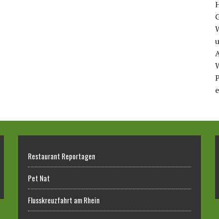
u
A
P
e
Restaurant Reportagen
Pet Nat
Flusskreuzfahrt am Rhein