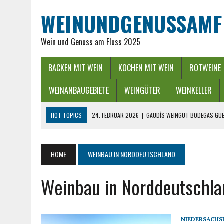
WEINUNDGENUSSAMF
Wein und Genuss am Fluss 2025
BACKEN MIT WEIN
KOCHEN MIT WEIN
ROTWEINE
WEINANBAUGEBIETE
WEINGÜTER
WEINKELLER
HOT TOPICS
24. FEBRUAR 2026
|
GAUDÍS WEINGUT BODEGAS GÜE
16. FEBRUAR 2026
|
WEINREGION RHEIN-NECKAR: GENUSS ZWISCHEN 
13. DEZEMBER 2025
|
ADVENTSZEIT IM RHEINGAU – LICHTER, WEIN &
HOME
WEINBAU IN NORDDEUTSCHLAND
25. SEPTEMBER 2025
|
POWER BEI DER WEINLESE EINFACH ZWISCHEND
Weinbau in Norddeutschla
26. APRIL 2026
|
HYGIENISCHE PUMPEN IN DER LEBENSMITTELBRANC
NIEDERSACHS