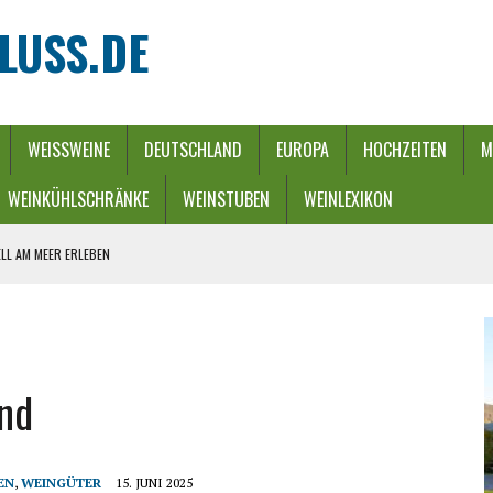
LUSS.DE
WEISSWEINE
DEUTSCHLAND
EUROPA
HOCHZEITEN
M
WEINKÜHLSCHRÄNKE
WEINSTUBEN
WEINLEXIKON
LL AM MEER ERLEBEN
REBEN UND FLUSS
 WINTERZAUBER
URCH EINEN ENERGIE-RIEGEL
nd
HE
EN
,
WEINGÜTER
15. JUNI 2025