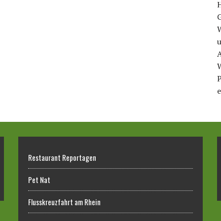
u
A
P
e
Restaurant Reportagen
Pet Nat
Flusskreuzfahrt am Rhein