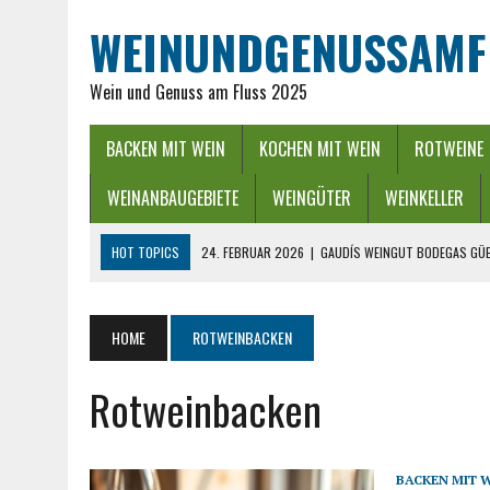
WEINUNDGENUSSAMF
Wein und Genuss am Fluss 2025
BACKEN MIT WEIN
KOCHEN MIT WEIN
ROTWEINE
WEINANBAUGEBIETE
WEINGÜTER
WEINKELLER
HOT TOPICS
24. FEBRUAR 2026
|
GAUDÍS WEINGUT BODEGAS GÜE
16. FEBRUAR 2026
|
WEINREGION RHEIN-NECKAR: GENUSS ZWISCHEN 
13. DEZEMBER 2025
|
ADVENTSZEIT IM RHEINGAU – LICHTER, WEIN &
HOME
ROTWEINBACKEN
25. SEPTEMBER 2025
|
POWER BEI DER WEINLESE EINFACH ZWISCHEND
Rotweinbacken
26. APRIL 2026
|
HYGIENISCHE PUMPEN IN DER LEBENSMITTELBRANC
BACKEN MIT 