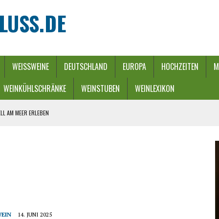
LUSS.DE
WEISSWEINE
DEUTSCHLAND
EUROPA
HOCHZEITEN
M
WEINKÜHLSCHRÄNKE
WEINSTUBEN
WEINLEXIKON
LL AM MEER ERLEBEN
REBEN UND FLUSS
 WINTERZAUBER
URCH EINEN ENERGIE-RIEGEL
HE
WEIN
14. JUNI 2025