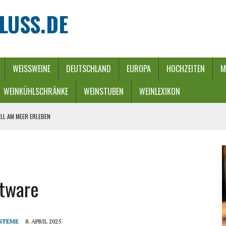
LUSS.DE
WEISSWEINE
DEUTSCHLAND
EUROPA
HOCHZEITEN
M
WEINKÜHLSCHRÄNKE
WEINSTUBEN
WEINLEXIKON
LL AM MEER ERLEBEN
REBEN UND FLUSS
 WINTERZAUBER
URCH EINEN ENERGIE-RIEGEL
ftware
HE
STEME
8. APRIL 2025