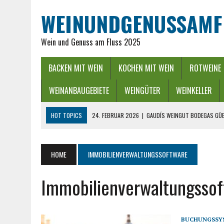
WEINUNDGENUSSAMF
Wein und Genuss am Fluss 2025
BACKEN MIT WEIN
KOCHEN MIT WEIN
ROTWEINE
WEINANBAUGEBIETE
WEINGÜTER
WEINKELLER
HOT TOPICS
24. FEBRUAR 2026
|
GAUDÍS WEINGUT BODEGAS GÜE
16. FEBRUAR 2026
|
WEINREGION RHEIN-NECKAR: GENUSS ZWISCHEN 
13. DEZEMBER 2025
|
ADVENTSZEIT IM RHEINGAU – LICHTER, WEIN &
HOME
IMMOBILIENVERWALTUNGSSOFTWARE
25. SEPTEMBER 2025
|
POWER BEI DER WEINLESE EINFACH ZWISCHEND
Immobilienverwaltungsso
26. APRIL 2026
|
HYGIENISCHE PUMPEN IN DER LEBENSMITTELBRANC
BUCHUNGSSY