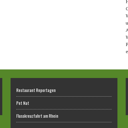
u
A
P
e
Restaurant Reportagen
Pet Nat
Flusskreuzfahrt am Rhein