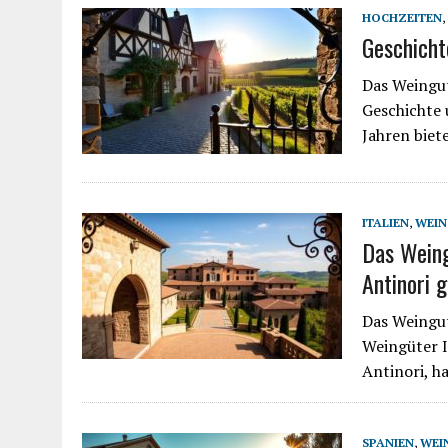
HOCHZEITEN
,
Geschicht
Das Weingut
Geschichte 
Jahren biet
ITALIEN
,
WEIN
Das Weing
Antinori 
Das Weingut
Weingüter I
Antinori, h
SPANIEN
,
WEI