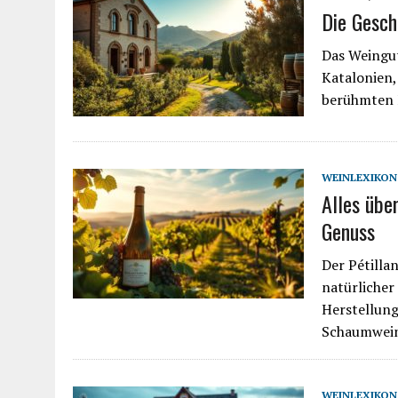
Die Gesch
Das Weingut
Katalonien,
berühmten F
WEINLEXIKON
Alles übe
Genuss
Der Pétillan
natürlicher
Herstellun
Schaumwei
WEINLEXIKON