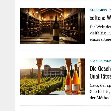
ALLGEMEIN
seltene W
Die Welt de
vielfältig.
einzigartig
SPANIEN
,
WEI
Die Gesch
Qualität
Cava, der s
Geschichte,
der Méthode