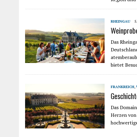
RHEINGAU
5
Weinprob
Das Rheinga
Deutschland
atemberaub
bietet Besu
FRANKREICH
,
Geschicht
Das Domaine
Herzen von 
hochwertig