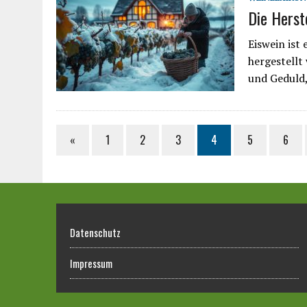
Die Herst
Eiswein ist
hergestellt
und Geduld,
«
1
2
3
4
5
6
Datenschutz
Impressum