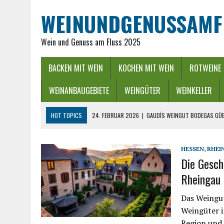
WEINUNDGENUSSAMF
Wein und Genuss am Fluss 2025
BACKEN MIT WEIN
KOCHEN MIT WEIN
ROTWEINE
WEINANBAUGEBIETE
WEINGÜTER
WEINKELLER
HOT TOPICS
24. FEBRUAR 2026
|
GAUDÍS WEINGUT BODEGAS GÜE
16. FEBRUAR 2026
|
WEINREGION RHEIN-NECKAR: GENUSS ZWISCHEN 
13. DEZEMBER 2025
|
ADVENTSZEIT IM RHEINGAU – LICHTER, WEIN &
HESSEN
,
RHEI
Die Gesch
25. SEPTEMBER 2025
|
POWER BEI DER WEINLESE EINFACH ZWISCHEND
Rheingau
26. APRIL 2026
|
HYGIENISCHE PUMPEN IN DER LEBENSMITTELBRANC
Das Weingut
Weingüter i
Region und