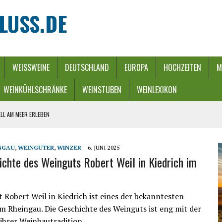
LUSS.DE
WEISSWEINE
DEUTSCHLAND
EUROPA
HOCHZEITEN
M
WEINKÜHLSCHRÄNKE
WEINSTUBEN
WEINLEXIKON
LL AM MEER ERLEBEN
REBEN UND FLUSS
 WINTERZAUBER
NGAU
,
WEINGÜTER
,
WINZER
6. JUNI 2025
ichte des Weinguts Robert Weil in Kiedrich im
URCH EINEN ENERGIE-RIEGEL
HE
 Robert Weil in Kiedrich ist eines der bekanntesten
m Rheingau. Die Geschichte des Weinguts ist eng mit der
 ihrer Weinbautradition…