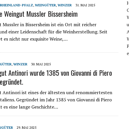
RHEINLAND-PFALZ
,
WEINGÜTER
,
WINZER
31. MAI 2025
e Weingut Mussler Bissersheim
 Mussler in Bissersheim ist ein Ort mit reicher
u
und einer Leidenschaft für die Weinherstellung. Seit
A
et es nicht nur exquisite Weine,…
P
e
GÜTER
,
WINZER
30. MAI 2025
ut Antinori wurde 1385 von Giovanni di Piero
gegründet.
 Antinori ist eines der ältesten und renommiertesten
taliens. Gegründet im Jahr 1385 von Giovanni di Piero
at es eine lange Geschichte…
NGÜTER
29. MAI 2025