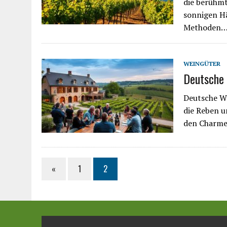
die berühmt
sonnigen Hä
Methoden
WEINGÜTER
Deutsche 
Deutsche We
die Reben u
den Charme
«
1
2