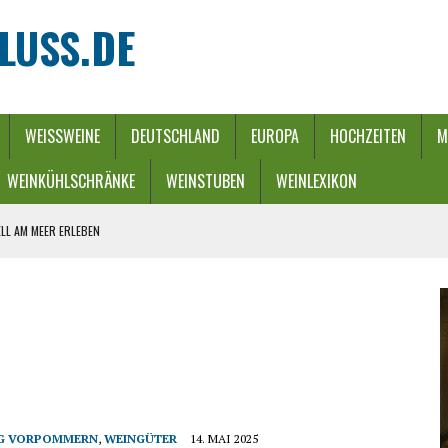
LUSS.DE
WEISSWEINE
DEUTSCHLAND
EUROPA
HOCHZEITEN
M
WEINKÜHLSCHRÄNKE
WEINSTUBEN
WEINLEXIKON
LL AM MEER ERLEBEN
REBEN UND FLUSS
 WINTERZAUBER
URCH EINEN ENERGIE-RIEGEL
HE
G VORPOMMERN
,
WEINGÜTER
14. MAI 2025