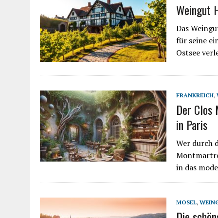
Weingut 
Das Weingut
für seine e
Ostsee ver
FRANKREICH
,
Der Clos 
in Paris
Wer durch d
Montmartre 
in das mode
MOSEL
,
WEIN
Die schön