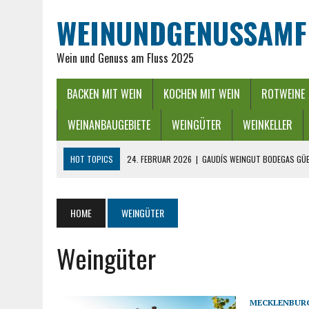
WEINUNDGENUSSAMF
Wein und Genuss am Fluss 2025
BACKEN MIT WEIN
KOCHEN MIT WEIN
ROTWEINE
WEINANBAUGEBIETE
WEINGÜTER
WEINKELLER
HOT TOPICS
24. FEBRUAR 2026
|
GAUDÍS WEINGUT BODEGAS GÜE
16. FEBRUAR 2026
|
WEINREGION RHEIN-NECKAR: GENUSS ZWISCHEN 
13. DEZEMBER 2025
|
ADVENTSZEIT IM RHEINGAU – LICHTER, WEIN &
HOME
WEINGÜTER
25. SEPTEMBER 2025
|
POWER BEI DER WEINLESE EINFACH ZWISCHEND
Weingüter
26. APRIL 2026
|
HYGIENISCHE PUMPEN IN DER LEBENSMITTELBRANC
MECKLENBUR