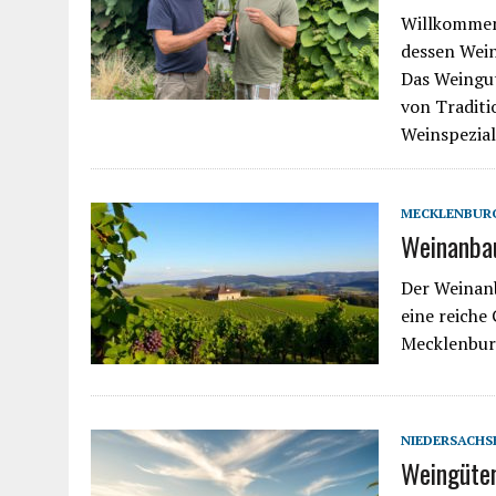
Willkommen
dessen Wein
Das Weingut
von Tradit
Weinspezial
MECKLENBUR
Weinanba
Der Weinanb
eine reiche
Mecklenburg
NIEDERSACHS
Weingüter