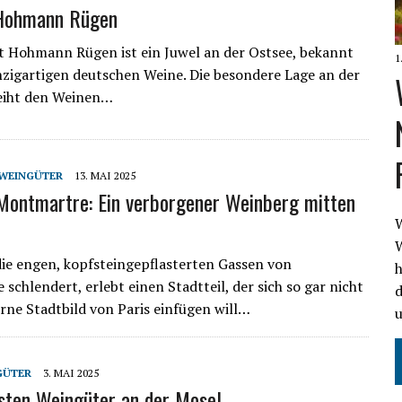
Hohmann Rügen
 Hohmann Rügen ist ein Juwel an der Ostsee, bekannt
1
inzigartigen deutschen Weine. Die besondere Lage an der
leiht den Weinen…
WEINGÜTER
13. MAI 2025
Montmartre: Ein verborgener Weinberg mitten
W
W
ie engen, kopfsteingepflasterten Gassen von
h
schlendert, erlebt einen Stadtteil, der sich so gar nicht
d
rne Stadtbild von Paris einfügen will…
GÜTER
3. MAI 2025
sten Weingüter an der Mosel