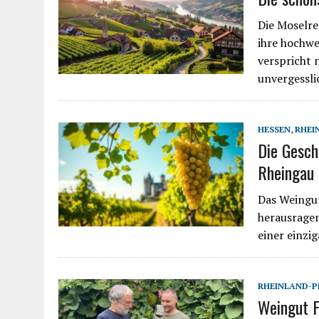
Die Moselre
ihre hochwe
verspricht 
unvergessl
HESSEN
,
RHEI
Die Gesch
Rheingau
Das Weingut
herausragen
einer einzig
RHEINLAND-P
Weingut F