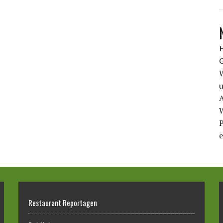
u
A
P
e
Restaurant Reportagen