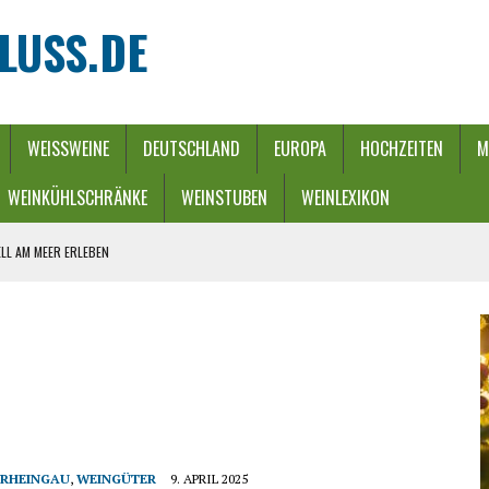
LUSS.DE
WEISSWEINE
DEUTSCHLAND
EUROPA
HOCHZEITEN
M
WEINKÜHLSCHRÄNKE
WEINSTUBEN
WEINLEXIKON
LL AM MEER ERLEBEN
REBEN UND FLUSS
 WINTERZAUBER
URCH EINEN ENERGIE-RIEGEL
HE
RHEINGAU
,
WEINGÜTER
9. APRIL 2025