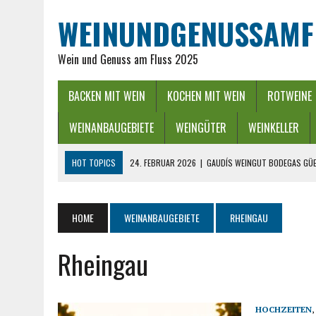
WEINUNDGENUSSAMF
Wein und Genuss am Fluss 2025
BACKEN MIT WEIN
KOCHEN MIT WEIN
ROTWEINE
WEINANBAUGEBIETE
WEINGÜTER
WEINKELLER
HOT TOPICS
24. FEBRUAR 2026
|
GAUDÍS WEINGUT BODEGAS GÜE
16. FEBRUAR 2026
|
WEINREGION RHEIN-NECKAR: GENUSS ZWISCHEN 
13. DEZEMBER 2025
|
ADVENTSZEIT IM RHEINGAU – LICHTER, WEIN &
HOME
WEINANBAUGEBIETE
RHEINGAU
25. SEPTEMBER 2025
|
POWER BEI DER WEINLESE EINFACH ZWISCHEND
Rheingau
26. APRIL 2026
|
HYGIENISCHE PUMPEN IN DER LEBENSMITTELBRANC
HOCHZEITEN
,