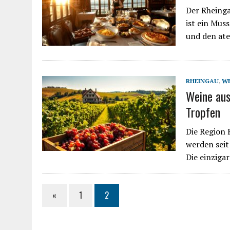
Der Rheinga
ist ein Mus
und den at
RHEINGAU
,
WE
Weine aus
Tropfen
Die Region 
werden seit
Die einziga
«
1
2