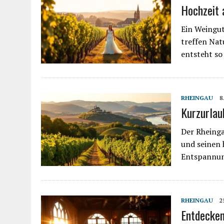
Hochzeit 
Ein Weingut 
treffen Nat
entsteht so
RHEINGAU
8
Kurzurlau
Der Rheinga
und seinen 
Entspannung
RHEINGAU
2
Entdecken